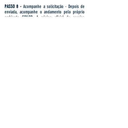
PASSO 8 -
Acompanhe a solicitação -
Depois de
enviada, acompanhe o andamento pelo próprio
ambiente GOV.BR. A página oficial do serviço
apresenta a opção “Consultar minhas
solicitações”, que permite ao usuário verificar
solicitações vinculadas ao seu acesso.
Clicar no ícone de lista para abrir opções e
acessar a minhas solicitações