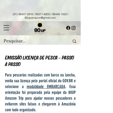
(91) 98407-2916
/
99371-6803
/
98440-1003
l
80upamazon@gmail.com
EMISSÃO LICENÇA DE PESCA - PASSO
A PASSO
Para pescarias realizadas com barco ou lancha,
emita sua licença pelo portal oficial do GOV.BR e
selecione a
modalidade EMBARCADA
. Essa
orientação foi preparada pela equipe da 80UP
Amazon Trip para ajudar nossos pescadores a
evitarem sites falsos e chegarem à Amazônia
com tudo organizado.