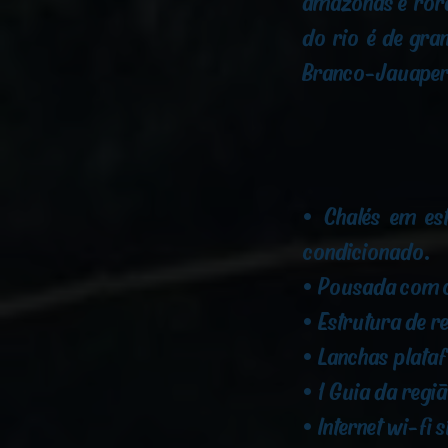
amazonas e rora
do rio é de gran
Branco-Jauaperi,
• Chalés em es
condicionado.
• Pousada com c
• Estrutura de 
• Lanchas plata
• 1 Guia da regi
• Internet wi-fi s