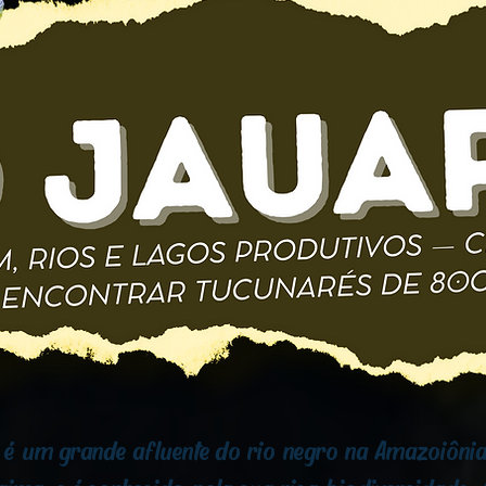
é um grande afluente do rio negro na Amazoiônia,