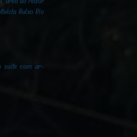
 A área ao redor
ivista Baixo Rio
o suíte com ar-
.