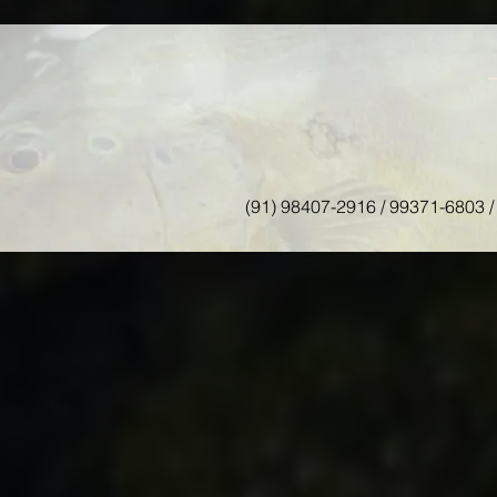
RELATOS
RECORDES
LICENÇA PESCA
NIVEL DO
(91) 98407-2916 / 99371-6803 