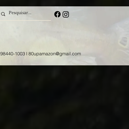
S RIOS
QUEM SOMOS
CONTATO
/ 98440-1003 l
80upamazon@gmail.com