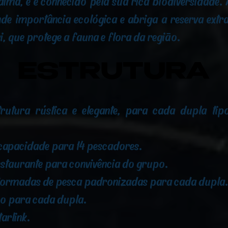
ima, e é conhecido pela sua rica biodiversidade.
de importância ecológica e abriga a reserva extrat
 que protege a fauna e flora da região.
ESTRUTURA
ESTRUTURA
trutura rústica e elegante, para cada dupla tip
apacidade para 14 pescadores.
restaurante para convivência do grupo.
formadas de pesca padronizadas para cada dupla
ão para cada dupla.
tarlink.