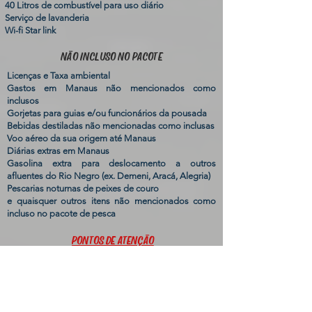
40 Litros de combustível para uso diário
Serviço de lavanderia
Wi-fi Star link
NÃO INCLUSO NO PACOTE
Licenças e Taxa ambiental
Gastos em Manaus não mencionados como
inclusos
Gorjetas para guias e/ou funcionários da pousada
Bebidas destiladas não mencionadas como inclusas
Voo aéreo da sua origem até Manaus
Diárias extras em Manaus
Gasolina extra para deslocamento a outros
afluentes do Rio Negro (ex. Demeni, Aracá, Alegria)
Pescarias noturnas de peixes de couro
e quaisquer outros itens não mencionados como
incluso no pacote de pesca
PONTOS DE ATENÇÃO
Atentar para horário de compras de passagens
aéreas para chegada e partida de Manaus
Recomendamos que agende seu voo de retorno
partindo de Manaus após as 17 ou 18h, pois voos
fretados podem sofrer atrasos ou cancelamentos