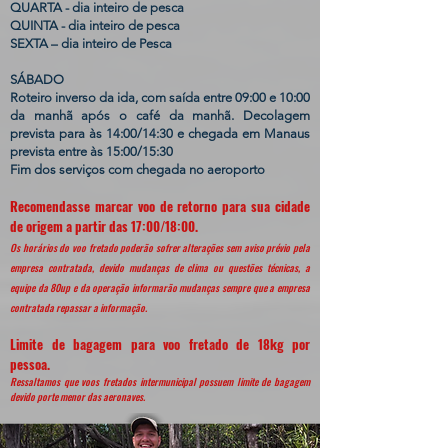
QUARTA - dia inteiro de pesca
QUINTA - dia inteiro de pesca
SEXTA – dia inteiro de Pesca
SÁBADO
Roteiro inverso da ida, com saída entre 09:00 e 10:00
da manhã após o café da manhã. Decolagem
prevista para às 14:00/14:30 e chegada em Manaus
prevista entre às 15:00/15:30
Fim dos serviços com chegada no aeroporto
Recomendasse marcar voo de retorno para sua cidade
de origem a partir das 17:00/18:00.
Os horários do voo fretado poderão sofrer alterações sem aviso prévio pela
empresa contratada, devido mudanças de clima ou questões técnicas, a
equipe da 80up e da operação informarão mudanças sempre que a empresa
contratada repassar a informação.
Limite de bagagem para voo fretado de 18kg por
pessoa.
Ressaltamos que voos fretados intermunicipal possuem limite de bagagem
devido porte menor das aeronaves.