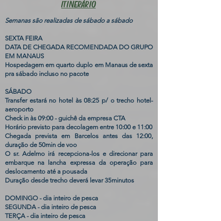
ITINERÁRIO
Semanas são realizadas de sábado a sábado
SEXTA FEIRA
DATA DE CHEGADA RECOMENDADA DO GRUPO
EM MANAUS
Hospedagem em quarto duplo em Manaus de sexta
pra sábado incluso no pacote
SÁBADO
Transfer estará no hotel às 08:25 p/ o trecho hotel-
aeroporto
Check in às 09:00 - guichê da empresa CTA
Horário previsto para decolagem entre 10:00 e 11:00
Chegada prevista em Barcelos antes das 12:00,
duração de 50min de voo
O sr. Adelmo irá recepciona-los e direcionar para
embarque na lancha expressa da operação para
deslocamento até a pousada
Duração desde trecho deverá levar 35minutos
DOMINGO - dia inteiro de pesca
SEGUNDA - dia inteiro de pesca
TERÇA - dia inteiro de pesca