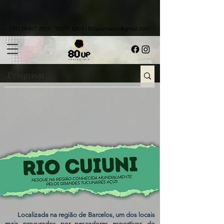
(91) 98407-2916
/
99371-6803
l
80upamazon@gmail.com
Localizada na região de Barcelos, um dos locais
mais procurados por pescadores esportivos do