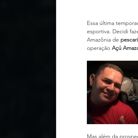
Essa última tempora
esportiva. Decidi fa
Amazônia de 
pescari
operação 
Açú Amazo
Mas além da prospe