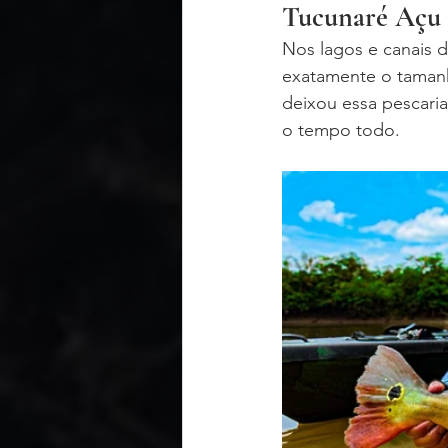
Tucunaré Açu 
Nos lagos e canais 
exatamente o tamanh
deixou essa pescaria 
o tempo todo.