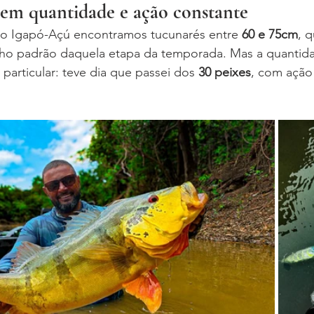
em quantidade e ação constante
do Igapó-Açú encontramos tucunarés entre 
60 e 75cm
, 
o padrão daquela etapa da temporada. Mas a quantida
particular: teve dia que passei dos 
30 peixes
, com ação