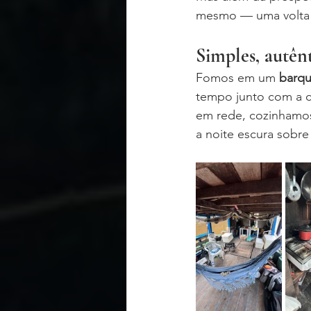
mesmo — uma volta 
Simples, autên
Fomos em um 
barqu
tempo junto com a c
em rede, cozinhamos
a noite escura sobre 