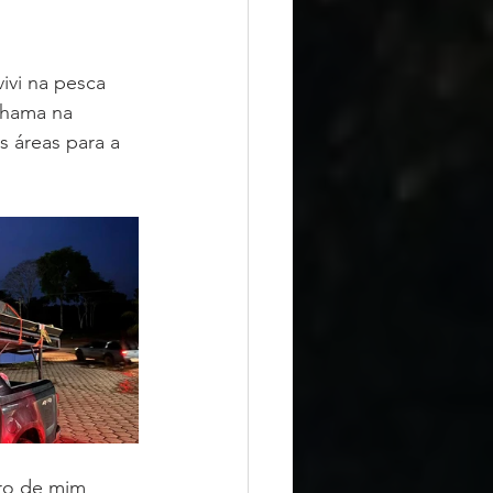
ivi na pesca 
chama na 
s áreas para a 
ro de mim 