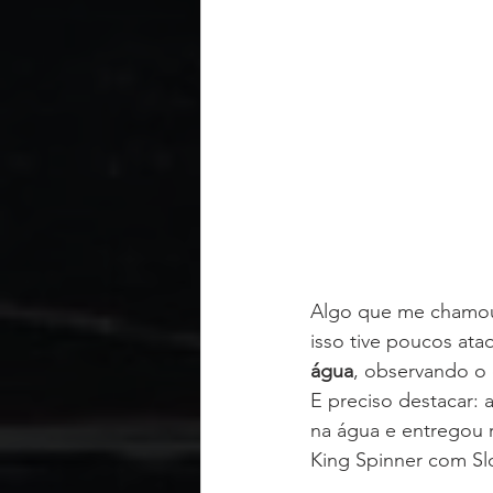
Algo que me chamou 
isso tive poucos ataq
água
, observando o
E preciso destacar: a
na água e entregou 
King Spinner com S