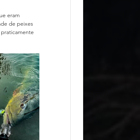
que eram 
de de peixes 
 praticamente 