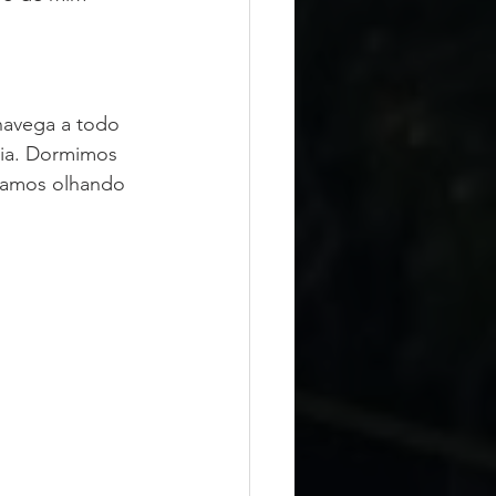
navega a todo 
ria. Dormimos 
samos olhando 