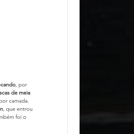
ocando
, por 
iscas de meia 
 por camada.
in
, que entrou 
ambém foi o 