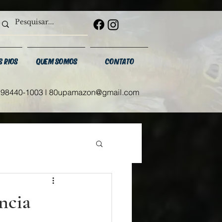
S RIOS
QUEM SOMOS
CONTATO
/ 98440-1003 l
80upamazon@gmail.com
ncia